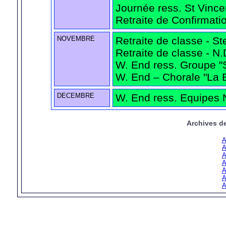
Journée ress. St Vince
Retraite de Confirmati
NOVEMBRE
Retraite de classe - S
Retraite de classe - N
W. End ress. Groupe "
W. End – Chorale "La B
DECEMBRE
W. End ress. Equipes 
Archives d
A
A
A
A
A
A
A