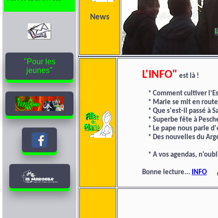
News
l
"Pour les
jeunes"
L'INFO"
est là !
* Comment cultiver l’Es
* Marie se mit en route 
* Que s'est-il passé à Sai
* Superbe fête à Pesche 
* Le pape nous parle d'é
* Des nouvelles du Argen
* A vos agendas, n'oubli
Bonne lecture...
INFO