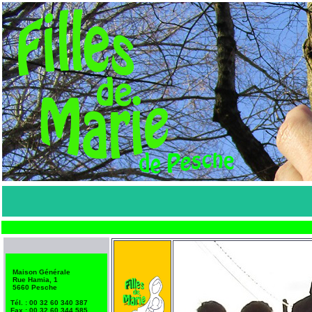
Maison Générale
Rue Hamia, 1
5660 Pesche
Tél. : 00 32 60 340 387
Fax : 00 32 60 344 585