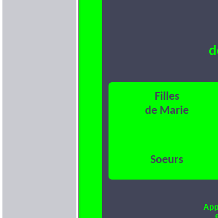
d
Filles
de Marie
Soeurs
App